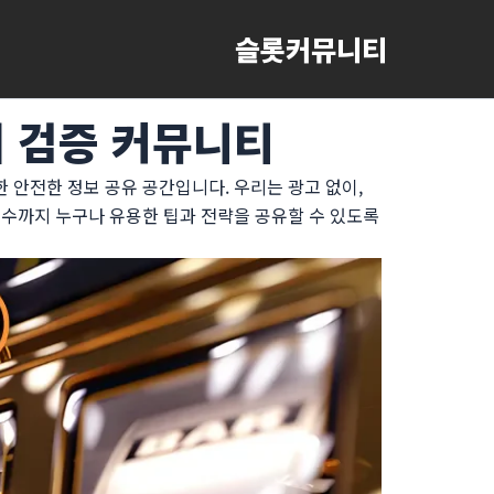
슬롯커뮤니티
튀 검증 커뮤니티
한 안전한 정보 공유 공간입니다. 우리는 광고 없이,
수까지 누구나 유용한 팁과 전략을 공유할 수 있도록