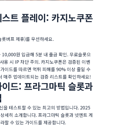
테스트 플레이: 카지노쿠폰
슬롯버프 제휴)를 우선하세요.
 10,000원 입금해 5분 내 출금 확인. 무료슬롯으
N 사용 시 IP 차단 주의. 카지노쿠폰은 검증된 이벤
 가이드를 따르면 먹튀 피해를 90% 이상 줄일 수
서 매주 업데이트되는 검증 리스트를 확인하세요!
가이드: 프라그마틱 슬롯과
임
을 테스트할 수 있는 최고의 방법입니다. 2025
 상세히 소개합니다. 프라그마틱 슬롯과 넷엔트 게
따라할 수 있는 가이드를 제공합니다.