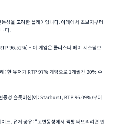
율)와 변동성을 고려한 플레이입니다. 아래에서 초보자부터
니다.
(RTP 96.51%) – 이 게임은 클러스터 페이 시스템으
 한 유저가 RTP 97% 게임으로 1개월간 20% 수
 슬롯머신(예: Starburst, RTP 96.09%)부터
업그레이드. 유저 공유: “고변동성에서 잭팟 터뜨리려면 인