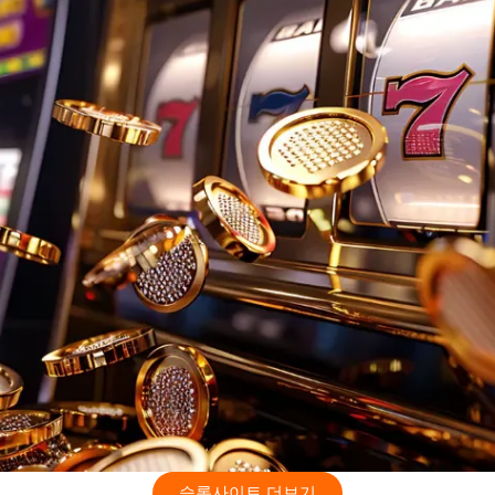
슬롯사이트 더보기